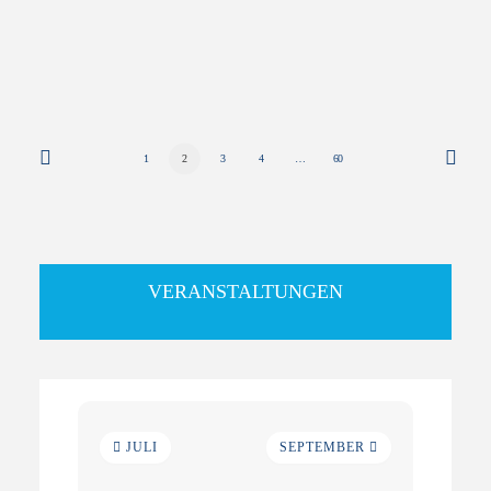
MEHR LESEN...
1
2
3
4
…
60
VERANSTALTUNGEN
JULI
SEPTEMBER