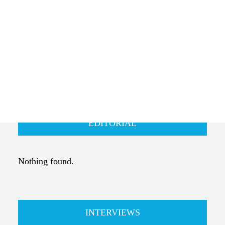
Das Selbstverständnis der AGEV
Laufenden – über den Stand unserer politischen
Gespräche, Fachprojekte und Stellungnahmen. Hier
finden Sie auch alle relevanten Beiträge und
Interviews zum Nachlesen – aus den Bereichen
Technologieinnovationen, Nachhaltigkeit, Politik,
Finanzen, Recht oder Unternehmenspraxis.
EDITORIAL
Nothing found.
INTERVIEWS