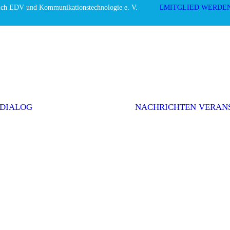
ich EDV und Kommunikationstechnologie e. V.
MITGLIED WERDE
Editorial
Interviews
Einwurf
Themenserie
Initiativen &
Positionen
 DIALOG
NACHRICHTEN
VERAN
Politik
Weitere Themen
AGEV im
Dialog
abonnieren