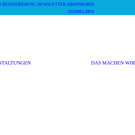
N
REGISTRIERUNG
NEWSLETTER ABONNIEREN
ANMELDEN
Mitgliederversammlung
Veranstaltungen
und Workshops
STALTUNGEN
DAS MACHEN WIR
Sonstige
Veranstaltungen