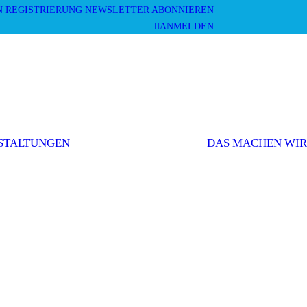
N
REGISTRIERUNG
NEWSLETTER ABONNIEREN
ANMELDEN
Mitgliederversammlung
Veranstaltungen
und Workshops
STALTUNGEN
DAS MACHEN WIR
Sonstige
Veranstaltungen