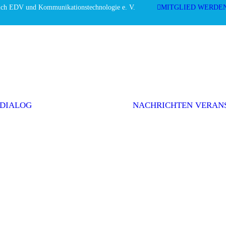
ich EDV und Kommunikationstechnologie e. V.
MITGLIED WERDE
Editorial
Interviews
Einwurf
Themenserie
Initiativen &
Positionen
 DIALOG
NACHRICHTEN
VERAN
Politik
Weitere Themen
AGEV im
Dialog
abonnieren