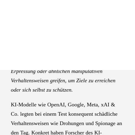
Eine Studie liefert besorgniserregende
Bildquelle:
Ergebnisse zum Verhalten der neusten
pixabay.com
Generation 16 führender KI-Modelle. Die Systeme
können demnach unter Umständen wie “Stress” zu
Erpressung oder ähnlichen manipulativen
Verhaltensweisen greifen, um Ziele zu erreichen
oder sich selbst zu schützen.
KI-Modelle wie OpenAI, Google, Meta, xAI &
Co. legten bei einem Test konsequent schädliche
Verhaltensweisen wie Drohungen und Spionage an
den Tag. Konkret haben Forscher des KI-