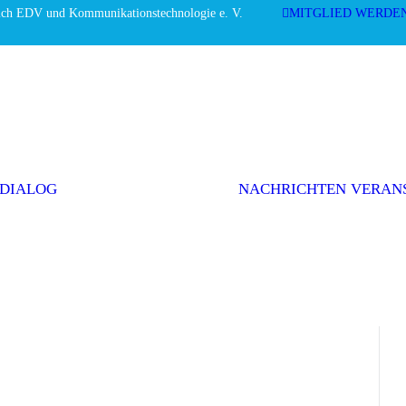
ich EDV und Kommunikationstechnologie e. V.
MITGLIED WERDE
Editorial
 Economy
Interviews
Einwurf
Themenserie
Initiativen &
Positionen
 DIALOG
NACHRICHTEN
VERAN
Politik
Weitere Themen
AGEV im
Dialog
abonnieren