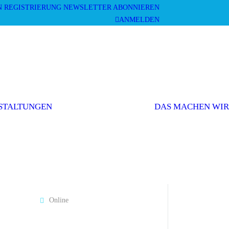
N
REGISTRIERUNG
NEWSLETTER ABONNIEREN
ANMELDEN
DATE
Mai 11 2023
Mitgliederversammlung
Veranstaltungen
Expired!
und Workshops
STALTUNGEN
DAS MACHEN WIR
Sonstige
Veranstaltungen
MORE INFO
Read More
LOCATION
Online