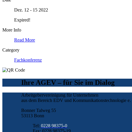
Dez. 12 - 15 2022
Expired!
More Info
Read More
Category
Fachkonferenz
Ihre AGEV – für Sie im Dialog
Arbeitgebervereinigung für Unternehmen
aus dem Bereich EDV und Kommunikationstechnologie e. 
Bonner Talweg 55
53113 Bonn
Tel:
0228 98375-0
Fax: 0228 98375-19