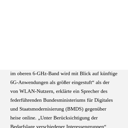
Das Selbstverständnis der AGEV
Die Bundesregierung wird sich auf
Bildquelle:
europäischer Ebene überraschend dafür
pixabay.com
einsetzen, das gesamte obere 6-GHz-Frequenzband
vorrangig dem Mobilfunk zuzuweisen. Die
Festnetz- und WLAN-Branche hätte damit das
Nachsehen.
„Der Frequenzbedarf der Mobilfunknetzbetreiber
im oberen 6-GHz-Band wird mit Blick auf künftige
6G-Anwendungen als größer eingestuft“ als der
von WLAN-Nutzern, erklärte ein Sprecher des
federführenden Bundesministeriums für Digitales
und Staatsmodernisierung (BMDS) gegenüber
heise online. „Unter Berücksichtigung der
Bedarfslage verschiedener Interessengruppen“