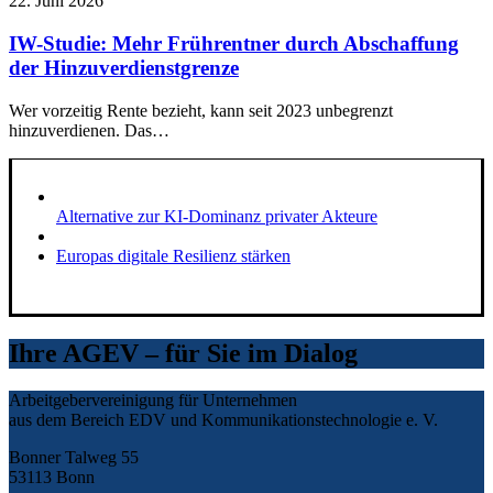
22. Juni 2026
IW-Studie: Mehr Frührentner durch Abschaffung
der Hinzuverdienstgrenze
Wer vorzeitig Rente bezieht, kann seit 2023 unbegrenzt
hinzuverdienen. Das…
Alternative zur KI-Dominanz privater Akteure
Europas digitale Resilienz stärken
Ihre AGEV – für Sie im Dialog
Arbeitgebervereinigung für Unternehmen
aus dem Bereich EDV und Kommunikationstechnologie e. V.
Bonner Talweg 55
53113 Bonn