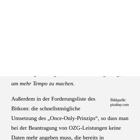
Das Selbstverständnis der AGEV
Der Digitalverband Bitkom fordert in einer
aktuellen Stellungnahme zur Weiterentwicklung des
Onlinezugangsgesetzes (OZG) einen
Rechtsanspruch der Bürger auf zentrale digitale
Verwaltungsleistungen. Das sei der einzige Weg,
um mehr Tempo zu machen.
Außerdem in der Forderungsliste des
Bildquelle:
pixabay.com
Bitkom: die schnellstmögliche
Umsetzung des „Once-Only-Prinzips“, so dass man
bei der Beantragung von OZG-Leistungen keine
Daten mehr angeben muss, die bereits in