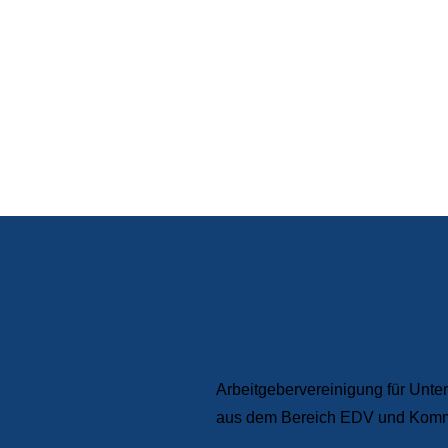
Ihre AGEV – für 
Arbeitgebervereinigung für Unt
aus dem Bereich EDV und Kommu