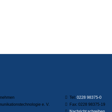
Sie im Dialog
ernehmen
Tel:
0228 98375-0
nikationstechnologie e. V.
Fax: 0228 98375-19
Nachricht schreiben