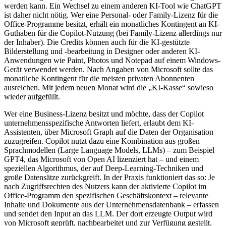
werden kann. Ein Wechsel zu einem anderen KI-Tool wie ChatGPT
ist daher nicht nötig. Wer eine Personal- oder Family-Lizenz für die
Office-Programme besitzt, erhält ein monatliches Kontingent an KI-
Guthaben für die Copilot-Nutzung (bei Family-Lizenz allerdings nur
der Inhaber). Die Credits können auch für die KI-gestützte
Bilderstellung und -bearbeitung in Designer oder anderen KI-
Anwendungen wie Paint, Photos und Notepad auf einem Windows-
Gerät verwendet werden. Nach Angaben von Microsoft sollte das
monatliche Kontingent für die meisten privaten Abonnenten
ausreichen. Mit jedem neuen Monat wird die „KI-Kasse“ sowieso
wieder aufgefüllt.
Wer eine Business-Lizenz besitzt und möchte, dass der Copilot
unternehmensspezifische Antworten liefert, erlaubt dem KI-
Assistenten, über Microsoft Graph auf die Daten der Organisation
zuzugreifen. Copilot nutzt dazu eine Kombination aus großen
Sprachmodellen (Large Language Models, LLMs) – zum Beispiel
GPT4, das Microsoft von Open AI lizenziert hat – und einem
speziellen Algorithmus, der auf Deep-Learning-Techniken und
große Datensätze zurückgreift. In der Praxis funktioniert das so: Je
nach Zugriffsrechten des Nutzers kann der aktivierte Copilot im
Office-Programm den spezifischen Geschäftskontext – relevante
Inhalte und Dokumente aus der Unternehmensdatenbank – erfassen
und sendet den Input an das LLM. Der dort erzeugte Output wird
von Microsoft geprüft, nachbearbeitet und zur Verfügung gestellt.