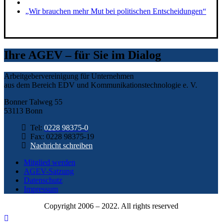
„Wir brauchen mehr Mut bei politischen Entscheidungen“
Ihre AGEV – für Sie im Dialog
Arbeitgebervereinigung für Unternehmen
aus dem Bereich EDV und Kommunikationstechnologie e. V.
Bonner Talweg 55
53113 Bonn
Tel:
0228 98375-0
Fax: 0228 98375-19
Nachricht schreiben
Mitglied werden
AGEV-Satzung
Datenschutz
Impressum
Copyright 2006 – 2022. All rights reserved