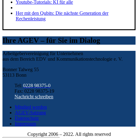
Youtube-Tutorials: KI für alle
Her mit den Qubits: Die nächste Generation der
Rechenleistung
Ihre AGEV – für Sie im Dialog
Arbeitgebervereinigung für Unternehmen
aus dem Bereich EDV und Kommunikationstechnologie e. V.
Bonner Talweg 55
53113 Bonn
Tel:
0228 98375-0
Fax: 0228 98375-19
Nachricht schreiben
Mitglied werden
AGEV-Satzung
Datenschutz
Impressum
Copyright 2006 – 2022. All rights reserved