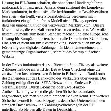
Lösung im EU-Raum schaffen, die ohne teure Händlergebühren
auskommt. Ein ganz neuer Ansatz, denn aufgrund der komplexen
Marktstrukturen, in denen sich alle herkömmlichen Bezahlverfahren
bewegen – das heißt, viele Prozessbeteiligte verdienen mit –
funktioniert ein gebührenfreies Modell nicht. Flizpay operiert
dagegen unabhängig von der verzweigten Marktstruktur. „Unsere
Mission ist es, diese sozialisierten Kosten zu reduzieren. Wir wollen
Instant Payments zum neuen Standard machen und eine europäische
Lösung für Europäer anbieten, bei der alle Daten in der EU bleiben.
Uns geht es nicht nur um Kostensenkung, sondern auch um die
Förderung von digitalen Zahlungen für kleine Unternehmen und
gemeinnützige Organisationen“, schreibt das Startup auf seiner
Website.
In der Praxis funktioniert das so: Bietet ein Shop Flizpay als weitere
Zahlungsmethode an, wird der Betrag beim Checkout ohne die
zusätzlichen kostenintensiven Schritte in Echtzeit vom Bankkonto
des Zahlenden auf das Bankkonto des Verkäufers überwiesen. Die
Zahlung erfolgt über das SEPA-Netzwerk mit Ende-zu-Ende-
Verschlüsselung. Durch Biometrie oder Zwei-Faktor-
Authentifizierung werden die gleichen Sicherheitsstandards
angewendet, wie man sie von führenden Banken kennt. Ein weiterer
Sicherheitsvorteil ist, dass Flizpay als deutsches Unternehmen den
strengen Datenschutz- und Zahlungsverkehrsregeln der EU
unterliegt. So bleiben alle Daten in Deutschland.