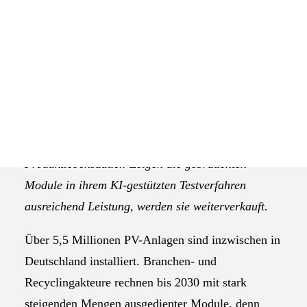
Das Selbstverständnis der AGEV
Ausrangierte Solarmodule werden
Mirko
meistens recycelt, obwohl viele davon
Laube und
Luisa
noch jahrelang Strom liefern könnten.
Schulze
sind die
Das Braunschweiger Startup Better Sol
Gründer
von Better
setzt mit seiner Geschäftsidee noch vor
Sol
(Bildquelle
dem Recycling an. Das Ziel der Gründer
Better Sol)
Luisa Schulze und Mirko Laube ist eine längere
Produktlebensdauer. Zeigen die gebrauchten
Module in ihrem KI-gestützten Testverfahren
ausreichend Leistung, werden sie weiterverkauft.
Über 5,5 Millionen PV-Anlagen sind inzwischen in
Deutschland installiert. Branchen- und
Recyclingakteure rechnen bis 2030 mit stark
steigenden Mengen ausgedienter Module, denn