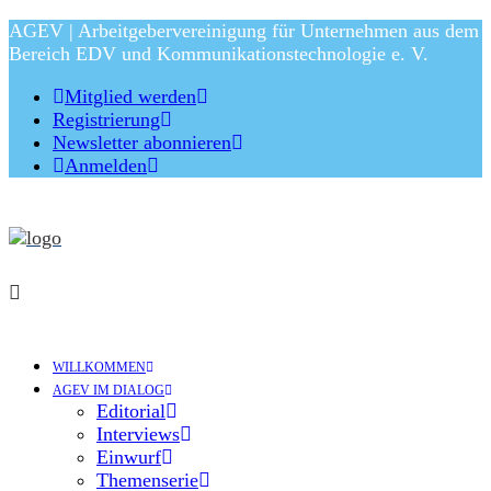
AGEV | Arbeitgebervereinigung für Unternehmen aus dem
Bereich EDV und Kommunikationstechnologie e. V.
Mitglied werden
Registrierung
Newsletter abonnieren
Anmelden
WILLKOMMEN
AGEV IM DIALOG
Editorial
Interviews
Einwurf
Themenserie