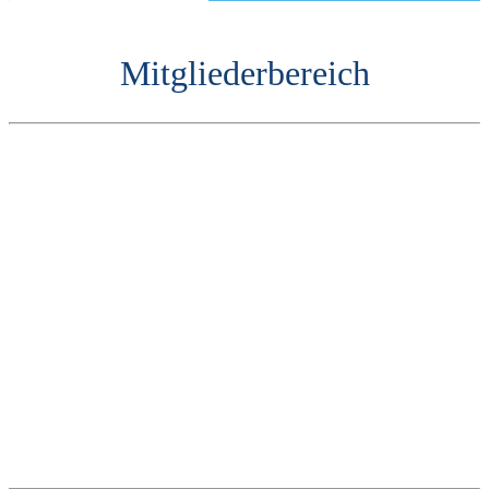
Mitgliederbereich
Mitgliedsnummer oder E-Mail
Passwort
AGEV-Mitglied werden
Passwort vergessen?