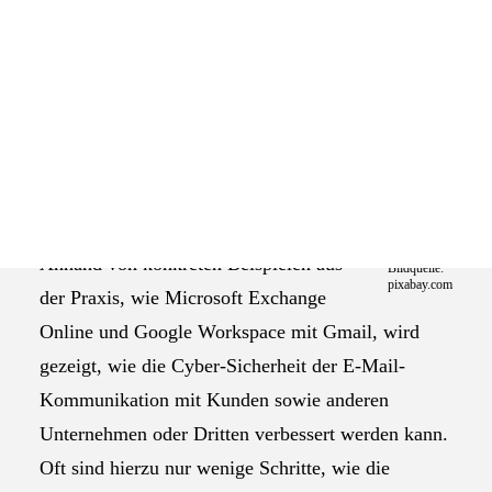
Das Selbstverständnis der AGEV
Das Bundesamt für Sicherheit in der
Informationstechnik (BSI) hat eine Cyber-
Sicherheitsempfehlung für die E-Mail-Sicherheit
veröffentlicht. Diese richtet sich an alle
Unternehmen, die E-Mails mit einer eigenen
Domain senden und empfangen.
Anhand von konkreten Beispielen aus
Bildquelle:
pixabay.com
der Praxis, wie Microsoft Exchange
Online und Google Workspace mit Gmail, wird
gezeigt, wie die Cyber-Sicherheit der E-Mail-
Kommunikation mit Kunden sowie anderen
Unternehmen oder Dritten verbessert werden kann.
Oft sind hierzu nur wenige Schritte, wie die