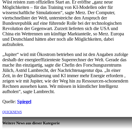
Wüst reisten zum offiziellen Start an. Er eröffne „ganz neue
Möglichkeiten – für das Training von KI-Modellen oder für
wissenschaftliche Simulationen“, sagte Merz. Der Computer,
viertschnellster der Welt, unterstreiche den Anspruch der
Bundesrepublik auf eine führende Rolle bei der technologischen
Revolution der Gegenwart. Zurzeit lieferten sich die USA und
China ein Wettrennen um künftige Marktanteile, so Merz. Europa
und Deutschland hätten aber noch alle Möglichkeiten, dabei
aufzuholen.
„Jupiter“ wird mit Ökostrom betrieben und ist den Angaben zufolge
deshalb der energieeffizienteste Superrechner der Welt. Gerade das
mache ihn einzigartig, sagte die Chefin des Forschungszentrums
Jülich, Astrid Lambrecht, der Nachrichtenagentur dpa. „In einer
Zeit, in der Digitalisierung und KI immer mehr Energie erfordern ,
zeigen wir mit Jupiter, wie der Weg hin zu Ressourcen-schonendem
Rechnen aussehen kann. Wir müssen in künstlicher Intelligenz
aufholen“, sagte Lambrecht.
Quelle:
Spiegel
QUICKNEWS
Weitere News aus dieser Kategorie