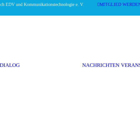
ich EDV und Kommunikationstechnologie e. V.
MITGLIED WERDE
Editorial
Interviews
Einwurf
Themenserie
Initiativen &
Positionen
 DIALOG
NACHRICHTEN
VERAN
Politik
Weitere Themen
AGEV im
Dialog
abonnieren