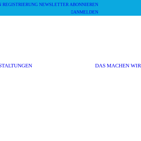
N
REGISTRIERUNG
NEWSLETTER ABONNIEREN
ANMELDEN
Mitgliederversammlung
Veranstaltungen
und Workshops
STALTUNGEN
DAS MACHEN WIR
Sonstige
Veranstaltungen