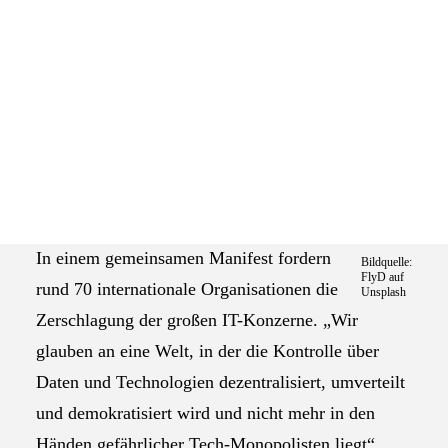
Das Selbstverständnis der AGEV
Ein Zusammenschluss von 70 Organisationen will
die Macht der großen IT-Konzerne brechen. Die
digitale Wirtschaft befinde sich in deren
„Würgegriff“. Zu den Unterzeichnern in
Deutschland und der EU gehören Lobbycontrol,
Wikimedia, Digitalcourage, die Uni Köln und Edri.
In einem gemeinsamen Manifest fordern
Bildquelle:
FlyD auf
rund 70 internationale Organisationen die
Unsplash
Zerschlagung der großen IT-Konzerne. „Wir
glauben an eine Welt, in der die Kontrolle über
Daten und Technologien dezentralisiert, umverteilt
und demokratisiert wird und nicht mehr in den
Händen gefährlicher Tech-Monopolisten liegt“,