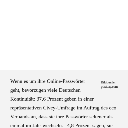
Das Selbstverständnis der AGEV
Am 1. Februar ist wieder „Ändere dein Passwort“-
Tag, der dafür sensibilisieren soll, auf einen guten
Passwortschutz zu achten. Der eco-Verband gibt
aus diesem Anlass Tipps für sichere Log-ins –
plädiert aber vor allem für starke Passwörter statt
häufige Wechsel.
Wenn es um ihre Online-Passwörter
Bildquelle:
pixabay.com
geht, bevorzugen viele Deutschen
Kontinuität: 37,6 Prozent geben in einer
repräsentativen Civey-Umfrage im Auftrag des eco
Verbands an, dass sie ihre Passwörter seltener als
einmal im Jahr wechseln. 14,8 Prozent sagen, sie