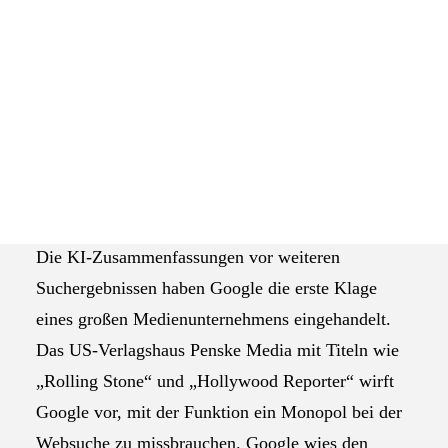
Das Selbstverständnis der AGEV
Googles KI-Antworten auf
Bildquelle:
Suchanfragen sind vielen
pixabay.com
Medienhäusern ein Dorn im Auge. Einige Website-
Betreiber warnen schon lange, dass KI-Überblicke
bei Google für sie weniger Klicks und Werbeerlöse
bedeuten. Jetzt zieht ein großes US-Medienhaus
vor Gericht.
Die KI-Zusammenfassungen vor weiteren
Suchergebnissen haben Google die erste Klage
eines großen Medienunternehmens eingehandelt.
Das US-Verlagshaus Penske Media mit Titeln wie
„Rolling Stone“ und „Hollywood Reporter“ wirft
Google vor, mit der Funktion ein Monopol bei der
Websuche zu missbrauchen. Google wies den