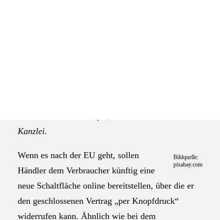
Das Selbstverständnis der AGEV
Die Europäische Union plant die Einführung eines
Widerrufsbuttons, der fast jeden Onlinehändler
betreffen könnte. Worum es im Detail geht und
warum die neue Funktion in der Praxis erhebliche
Probleme bereiten dürfte, erläutert die IT-Recht
Kanzlei.
Wenn es nach der EU geht, sollen
Bildquelle:
pixabay.com
Händler dem Verbraucher künftig eine
neue Schaltfläche online bereitstellen, über die er
den geschlossenen Vertrag „per Knopfdruck“
widerrufen kann. Ähnlich wie bei dem