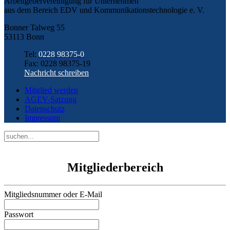
Arbeitgebervereinigung für Unternehmen
aus dem Bereich EDV und Kommunikationstechnologie e. V.
Bonner Talweg 55
53113 Bonn
Tel:
0228 98375-0
Fax: 0228 98375-19
Nachricht schreiben
Mitglied werden
AGEV-Satzung
Datenschutz
Impressum
Mitgliederbereich
Mitgliedsnummer oder E-Mail
Passwort