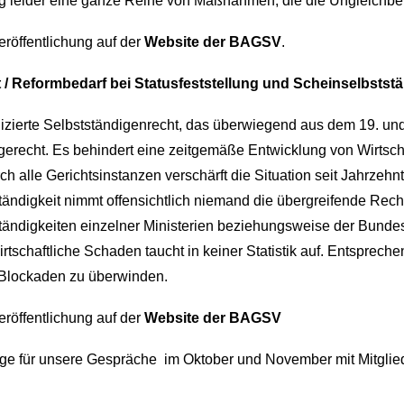
rag leider eine ganze Reihe von Maßnahmen, die die Ungleichbe
röffentlichung auf der
Website der BAGSV
.
/ Reformbedarf bei Statusfeststellung und Scheinselbststä
erte Selbstständigenrecht, das überwiegend aus dem 19. und 
 gerecht. Es behindert eine zeitgemäße Entwicklung von Wirtsch
 alle Gerichtsinstanzen verschärft die Situation seit Jahrzehnt
tändigkeit nimmt offensichtlich niemand die übergreifende Rec
tändigkeiten einzelner Ministerien beziehungsweise der Bund
rtschaftliche Schaden taucht in keiner Statistik auf. Entsprec
n Blockaden zu überwinden.
röffentlichung auf der
Website der BAGSV
age für unsere Gespräche im Oktober und November mit Mitgli