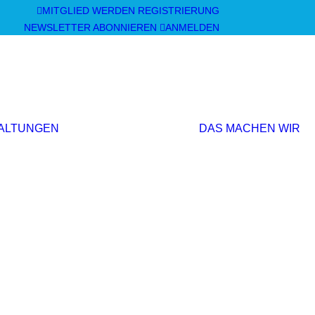
MITGLIED WERDEN
REGISTRIERUNG
NEWSLETTER ABONNIEREN
ANMELDEN
Mitgliederversammlung
Veranstaltungen
ALTUNGEN
und Workshops
DAS MACHEN WIR
Sonstige
Veranstaltungen