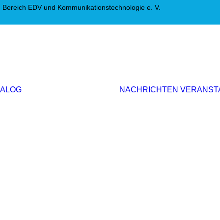
 Bereich EDV und Kommunikationstechnologie e. V.
Editorial
Interviews
Einwurf
Themenserie
Initiativen &
IALOG
NACHRICHTEN
VERANST
Positionen
Politik
Weitere Themen
AGEV im Dialog
abonnieren