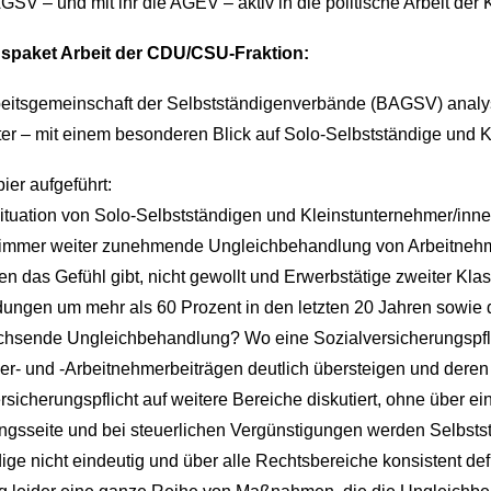
SV – und mit ihr die AGEV – aktiv in die politische Arbeit der K
gspaket Arbeit der CDU/CSU-Fraktion:
itsgemeinschaft der Selbstständigenverbände (BAGSV) analysi
ter – mit einem besonderen Blick auf Solo-Selbstständige und 
er aufgeführt:
Situation von Solo-Selbstständigen und Kleinstunternehmer/inne
 immer weiter zunehmende Ungleichbehandlung von Arbeitnehme
das Gefühl gibt, nicht gewollt und Erwerbstätige zweiter Kla
ungen um mehr als 60 Prozent in den letzten 20 Jahren sowie 
chsende Ungleichbehandlung? Wo eine Sozialversicherungspfli
er- und -Arbeitnehmerbeiträgen deutlich übersteigen und deren
sicherungspflicht auf weitere Bereiche diskutiert, ohne über e
gsseite und bei steuerlichen Vergünstigungen werden Selbststä
ge nicht eindeutig und über alle Rechtsbereiche konsistent def