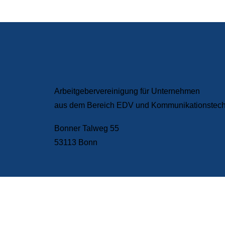
Ihre AGEV – für Sie im D
Arbeitgebervereinigung für Unternehmen
aus dem Bereich EDV und Kommunikationstechn
Bonner Talweg 55
53113 Bonn