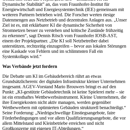
Dynamische Stabilität” an, das vom Fraunhofer-Institut für
Energiewirtschaft und Energiesystemtechnik (IEE) gemeinsam mit
weiteren Partnern betrieben wird. Die Forscher werten riesige
Datenmengen aus Netzbetrieb und dezentralen Anlagen aus. „Unser
Ziel ist es, mit erklärbarer KI die dynamische Sicherheit von
Stromnetzen besser zu verstehen und kritische Zustände frühzeitig
zu erkennen“, sagt Dennis Rösch vom Fraunhofer IOSB-AST,
einem der Projektpartner. „Die KI soll Netzbetreiber dabei
unterstützen, rechtzeitig einzugreifen – bevor aus lokalen Störungen
eine Kaskade von Fehlern und im schlimmsten Fall ein
Systemkollaps wird.“
Was Verbände jetzt fordern
Die Debatte um KI im Gebäudebereich rührt an etwas
Grundsätzlicherem: der digitalen Infrastruktur kleiner Unternehmen
insgesamt. AGEV-Vorstand Mario Brouwers bringt es auf den
Punkt: „KI-gestützte Gebäudetechnik ist keine Spielerei mehr – sie
ist ein ernsthaftes Wettbewerbsinstrument. Kleine Unternehmen, die
ihre Energiekosten nicht aktiv managen, werden gegenüber
Wettbewerbern mit optimierten Gebäuden strukturell benachteiligt.“
Seine Forderung: „Niedrigschwellige Einstiegsangebote, faire
Förderbedingungen und vor allem Qualifizierungsangebote, die vor
allem Mittelstand und Kleinbetriebe erreichen und nicht
Großkonzerne mit eigenen IT-Abteilungen.“