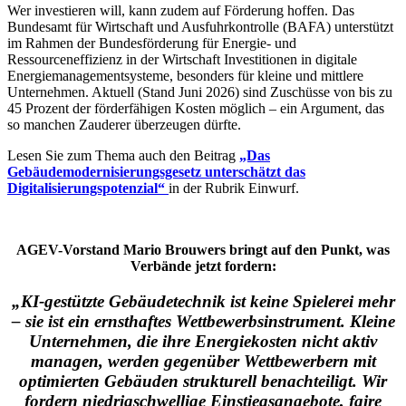
Wer investieren will, kann zudem auf Förderung hoffen. Das
Bundesamt für Wirtschaft und Ausfuhrkontrolle (BAFA) unterstützt
im Rahmen der Bundesförderung für Energie- und
Ressourceneffizienz in der Wirtschaft Investitionen in digitale
Energiemanagementsysteme, besonders für kleine und mittlere
Unternehmen. Aktuell (Stand Juni 2026) sind Zuschüsse von bis zu
45 Prozent der förderfähigen Kosten möglich – ein Argument, das
so manchen Zauderer überzeugen dürfte.
Lesen Sie zum Thema auch den Beitrag
„Das
Gebäudemodernisierungsgesetz unterschätzt das
Digitalisierungspotenzial“
in der Rubrik Einwurf.
AGEV-Vorstand Mario Brouwers bringt auf den Punkt, was
Verbände jetzt fordern:
„KI-gestützte Gebäudetechnik ist keine Spielerei mehr
– sie ist ein ernsthaftes Wettbewerbsinstrument. Kleine
Unternehmen, die ihre Energiekosten nicht aktiv
managen, werden gegenüber Wettbewerbern mit
optimierten Gebäuden strukturell benachteiligt. Wir
fordern niedrigschwellige Einstiegsangebote, faire