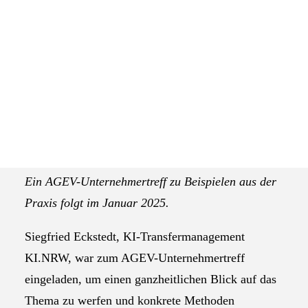
Das Selbstverständnis der AGEV
KI ist nicht nur eine Technologie für große
Konzerne – auch kleine Unternehmen können von
ihr profitieren. Siegfried Eckstedt vom Fraunhofer
IAIS und KI-Experte bei KI.NRW hilft ihnen dabei,
die richtigen Schritte zu gehen. Beim AGEV-
Unternehmertreff am 7. November stellte er
wertvolle Ansätze und Methoden vor, um die
Stärken von KI in konkrete Projekte zu überführen.
Ein AGEV-Unternehmertreff zu Beispielen aus der
Praxis folgt im Januar 2025.
Siegfried Eckstedt, KI-Transfermanagement
KI.NRW, war zum AGEV-Unternehmertreff
eingeladen, um einen ganzheitlichen Blick auf das
Thema zu werfen und konkrete Methoden