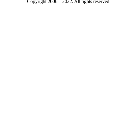
Copyright 2006 – 2022. All rights reserved
Mitgliederbereich
Mitgliedsnummer oder E-Mail
Passwort
Only fill in if you are not human