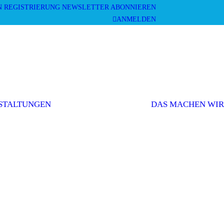
N
REGISTRIERUNG
NEWSLETTER ABONNIEREN
ANMELDEN
Mitgliederversammlung
Veranstaltungen
und Workshops
STALTUNGEN
DAS MACHEN WIR
Sonstige
Veranstaltungen