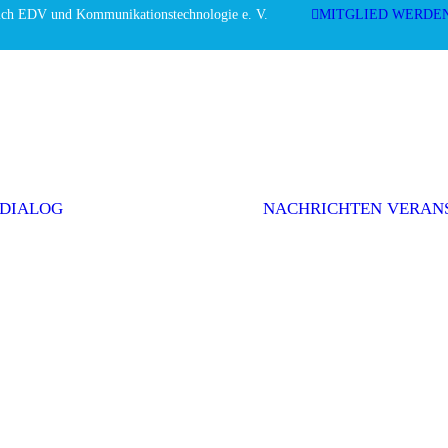
ich EDV und Kommunikationstechnologie e. V.
MITGLIED WERDE
Editorial
Interviews
Einwurf
Themenserie
Initiativen &
Positionen
 DIALOG
NACHRICHTEN
VERAN
Politik
Weitere Themen
AGEV im
Dialog
abonnieren