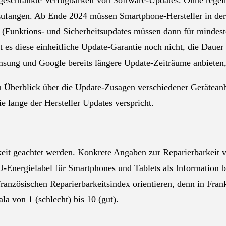
ngeschränkte Verfügbarkeit von Software-Updates. Ohne regel
zufangen. Ab Ende 2024 müssen Smartphone-Hersteller in der
n (Funktions- und Sicherheitsupdates müssen dann für mindest
bt es diese einheitliche Update-Garantie noch nicht, die Dauer
sung und Google bereits längere Update-Zeiträume anbieten, 
 Überblick über die Update-Zusagen verschiedener Geräteanb
 lange der Hersteller Updates verspricht.
keit geachtet werden. Konkrete Angaben zur Reparierbarkeit 
Energielabel für Smartphones und Tablets als Information b
nzösischen Reparierbarkeitsindex orientieren, denn in Frank
la von 1 (schlecht) bis 10 (gut).