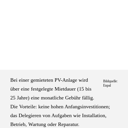
Das Selbstverständnis der AGEV
Ein Lösungsansatz der Kreislaufwirtschaft ist die
Abkehr von Besitz. Warum besitzen, wenn man
Dinge auch mieten kann? „AGEV im Dialog“ wirft
in diesem Jahr einen Blick auf Geschäftsmodelle
der Circular Economy. Photovoltaik als Mietobjekt
ist eines davon.
Bei einer gemieteten PV-Anlage wird
Bildquelle:
Enpal
über eine festgelegte Mietdauer (15 bis
25 Jahre) eine monatliche Gebühr fällig.
Die Vorteile: keine hohen Anfangsinvestitionen;
das Delegieren von Aufgaben wie Installation,
Betrieb, Wartung oder Reparatur.