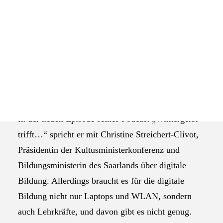
Im Podcast „Wintergerst trifft…“ spricht Bitkom-
Das Selbstverständnis der AGEV
Präsident Dr. Ralf Wintergerst über aktuelle
Entwicklungen aus der Digitalwelt. Seine Gäste
sind Persönlichkeiten aus Politik, Gesellschaft,
Wirtschaft und Wissenschaft.
Ralf Wintergerst, ist seit Juni 2023
Bildquelle:
pixabay.com
Präsident des Digitalverbands Bitkom.
In der neuen Episode seines Podcast „Wintergerst
trifft…“ spricht er mit Christine Streichert-Clivot,
Präsidentin der Kultusministerkonferenz und
Bildungsministerin des Saarlands über digitale
Bildung. Allerdings braucht es für die digitale
Bildung nicht nur Laptops und WLAN, sondern
auch Lehrkräfte, und davon gibt es nicht genug.