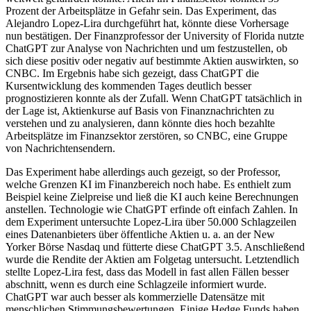
Prozent der Arbeitsplätze in Gefahr sein. Das Experiment, das
Alejandro Lopez-Lira durchgeführt hat, könnte diese Vorhersage
nun bestätigen. Der Finanzprofessor der University of Florida nutzte
ChatGPT zur Analyse von Nachrichten und um festzustellen, ob
sich diese positiv oder negativ auf bestimmte Aktien auswirkten, so
CNBC. Im Ergebnis habe sich gezeigt, dass ChatGPT die
Kursentwicklung des kommenden Tages deutlich besser
prognostizieren konnte als der Zufall. Wenn ChatGPT tatsächlich in
der Lage ist, Aktienkurse auf Basis von Finanznachrichten zu
verstehen und zu analysieren, dann könnte dies hoch bezahlte
Arbeitsplätze im Finanzsektor zerstören, so CNBC, eine Gruppe
von Nachrichtensendern.
Das Experiment habe allerdings auch gezeigt, so der Professor,
welche Grenzen KI im Finanzbereich noch habe. Es enthielt zum
Beispiel keine Zielpreise und ließ die KI auch keine Berechnungen
anstellen. Technologie wie ChatGPT erfinde oft einfach Zahlen. In
dem Experiment untersuchte Lopez-Lira über 50.000 Schlagzeilen
eines Datenanbieters über öffentliche Aktien u. a. an der New
Yorker Börse Nasdaq und fütterte diese ChatGPT 3.5. Anschließend
wurde die Rendite der Aktien am Folgetag untersucht. Letztendlich
stellte Lopez-Lira fest, dass das Modell in fast allen Fällen besser
abschnitt, wenn es durch eine Schlagzeile informiert wurde.
ChatGPT war auch besser als kommerzielle Datensätze mit
menschlichen Stimmungsbewertungen. Einige Hedge Funds haben