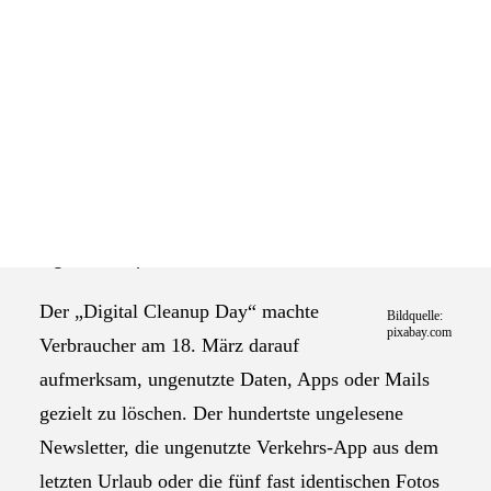
Das Selbstverständnis der AGEV
Volle Postfächer, Ordner und Co. sind echte
Stromfresser. Denn um die wachsenden
Datenmengen zu speichern und abrufbar zu halten,
laufen Rechenzentren und Cloud-Dienste rund um
die Uhr. Der Digitalverband Bitkom gibt Tipps zum
digitalen Aufräumen.
Der „Digital Cleanup Day“ machte
Bildquelle:
pixabay.com
Verbraucher am 18. März darauf
aufmerksam, ungenutzte Daten, Apps oder Mails
gezielt zu löschen. Der hundertste ungelesene
Newsletter, die ungenutzte Verkehrs-App aus dem
letzten Urlaub oder die fünf fast identischen Fotos