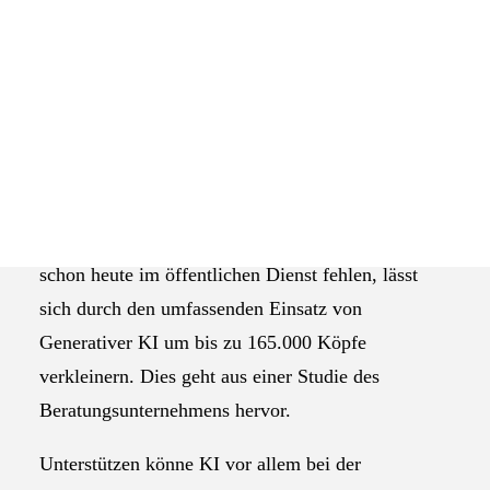
Das Selbstverständnis der AGEV
Der Personalmangel im öffentlichen Dienst könnte
laut einer Untersuchung von McKinsey mithilfe von
Generativer KI massiv verringert werden. Ein
Beispiel aus Berlin zeigt, wie die Technologie dabei
helfen kann, die Personallücke auszugleichen.
Die Lücke von etwa 550.000
Bildquelle:
pixabay.com
Vollzeitkräften, die laut McKinsey
schon heute im öffentlichen Dienst fehlen, lässt
sich durch den umfassenden Einsatz von
Generativer KI um bis zu 165.000 Köpfe
verkleinern. Dies geht aus einer Studie des
Beratungsunternehmens hervor.
Unterstützen könne KI vor allem bei der