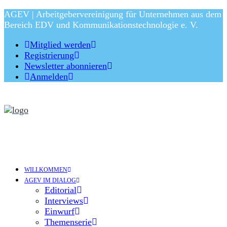
AGEV | Arbeitgebervereinigung für Unternehmen aus dem
Bereich EDV und Kommunikationstechnologie e. V.
Mitglied werden
Registrierung
Newsletter abonnieren
Anmelden
WILLKOMMEN
AGEV IM DIALOG
Editorial
Interviews
Einwurf
Themenserie