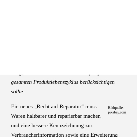
genug
Das Selbstverständnis der AGEV
Das EU-Parlament will es den Verbrauchern
erleichtern, ihre Geräte reparieren zu lassen,
anstatt neue zu kaufen. Die Abgeordneten sind sich
einig, dass ein wirksames Recht auf Reparatur den
gesamten Produktlebenszyklus berücksichtigen
sollte.
Ein neues „Recht auf Reparatur“ muss
Bildquelle:
pixabay.com
Waren haltbarer und reparierbar machen
und eine bessere Kennzeichnung zur
Verbraucherinformation sowie eine Erweiterung