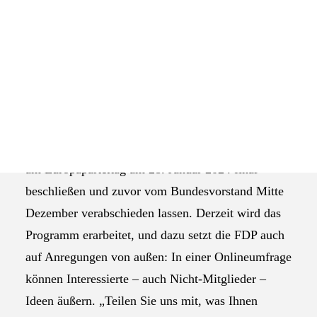
Der Verband der Gründer und Selbstständigen
Das Selbstverständnis der AGEV
Deutschland e. V. (VGSD) macht auf eine
Onlineumfrage der FDP zur Europawahl 2024
aufmerksam. Gerade Selbstständige könnten sich
auf diesem Wege in der Politik Gehör verschaffen.
Die Europawahl findet im Juni 2024
Bildquelle:
pixabay.com
statt. Die FDP wird ihr Wahlprogramm
am Europaparteitag am 28. Januar 2024 final
beschließen und zuvor vom Bundesvorstand Mitte
Dezember verabschieden lassen. Derzeit wird das
Programm erarbeitet, und dazu setzt die FDP auch
auf Anregungen von außen: In einer Onlineumfrage
können Interessierte – auch Nicht-Mitglieder –
Ideen äußern. „Teilen Sie uns mit, was Ihnen