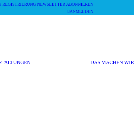
N
REGISTRIERUNG
NEWSLETTER ABONNIEREN
ANMELDEN
Mitgliederversammlung
Veranstaltungen
und Workshops
STALTUNGEN
DAS MACHEN WIR
Sonstige
Veranstaltungen