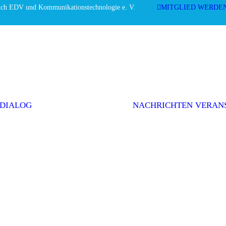
ich EDV und Kommunikationstechnologie e. V.
MITGLIED WERDE
Editorial
Interviews
Einwurf
Themenserie
Initiativen &
Positionen
 DIALOG
NACHRICHTEN
VERAN
Politik
Weitere Themen
AGEV im
Dialog
abonnieren