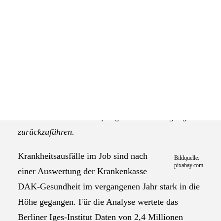
Das Selbstverständnis der AGEV
Krankenkassen berichten von deutlich gestiegenen
Krankheitsausfällen. Neben Erkältungs- und
Grippewellen – auch zu ungewöhnlichen Zeiten –
seien die hohen Zahlen auch auf die neue
elektronische Arbeitsunfähigkeitsbescheinigung
zurückzuführen.
Krankheitsausfälle im Job sind nach
Bildquelle:
pixabay.com
einer Auswertung der Krankenkasse
DAK-Gesundheit im vergangenen Jahr stark in die
Höhe gegangen. Für die Analyse wertete das
Berliner Iges-Institut Daten von 2,4 Millionen