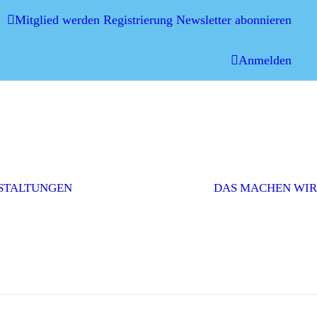
Mitglied werden
Registrierung
Newsletter abonnieren
Anmelden
Mitgliederversammlung
Veranstaltungen
und Workshops
STALTUNGEN
DAS MACHEN WIR
Sonstige
Veranstaltungen