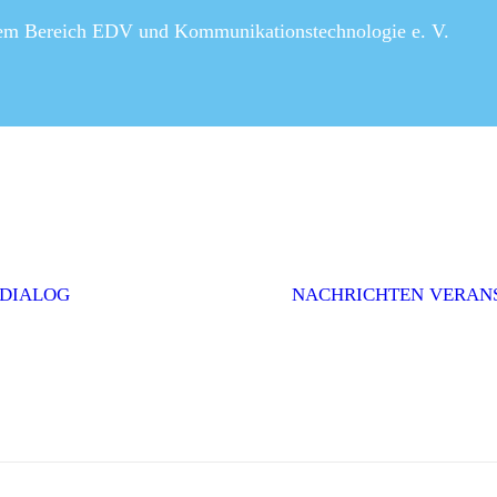
dem Bereich EDV und Kommunikationstechnologie e. V.
Editorial
Interviews
Einwurf
Themenserie
Initiativen &
Positionen
 DIALOG
NACHRICHTEN
VERAN
Politik
Weitere Themen
AGEV im
Dialog
abonnieren