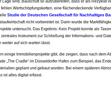
der Lage sind, Bauschutt so aufzubereiten, dass er als Rezyklat
 Es fehlen Wertschöpfungsketten, eine flächendeckende Verfügba
uelle
Studie der Deutschen Gesellschaft für Nachhaltiges 
laufwirtschaft nicht vorbereitet ist. Darin wurde die Marktfähi
ojekte untersucht. Das Ergebnis: Kein Projekt konnte als Taxo
entrales Instrument zur Schließung der Informations- und Date
eiter auf sich warten lässt.
zdem einige Immobilienprojekte gibt, die zeigen, dass nach dem A
e „The Cradle“ im Düsseldorfer Hafen zum Beispiel, das Ende 
Materialien geplant und gebaut worden. Bei einem späteren Abri
st alles digital erfasst.