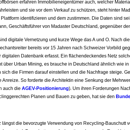
fbörsen erfahren Immobilieneigentümer auch, welcher Materialw
ährleisten und sie vor dem Verkauf zu schützen, steht hinter Ma
lattform identifizieren und dem zustimmen. Die Daten sind sei
ann, Geschäftsführer von Madaster Deutschland, gegenüber dem
ind digitale Vernetzung und kurze Wege das A und O. Nach dies
 Dechantsreiter bereits vor 15 Jahren nach Schweizer Vorbild ge
r digitalen Datenbank erfasst. Ein flächendeckendes Netz solc
ht über Urban Mining, es brauche in Deutschland ähnlich wie in 
ich die Firmen darauf einstellen und die Nachfrage steige. 
e Anreize. So forderte die Architektin eine Senkung der Mehrwer
n auch die
AGEV-Positionierung
). Um ihren Forderungen Nach
linggerechten Planen und Bauen zu geben, hat sie den
Bunde
 längst die bevorzugte Verwendung von Recycling-Bauschutt vor