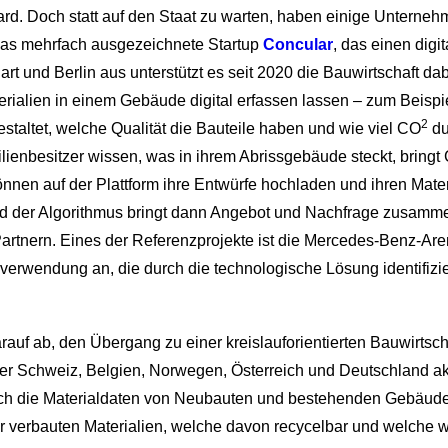
ard. Doch statt auf den Staat zu warten, haben einige Unternehmen
das mehrfach ausgezeichnete Startup
Concular
, das einen digi
gart und Berlin aus unterstützt es seit 2020 die Bauwirtschaft da
terialien in einem Gebäude digital erfassen lassen – zum Beispi
2
taltet, welche Qualität die Bauteile haben und wie viel CO
du
ienbesitzer wissen, was in ihrem Abrissgebäude steckt, bringt 
en auf der Plattform ihre Entwürfe hochladen und ihren Materi
nd der Algorithmus bringt dann Angebot und Nachfrage zusamme
Partnern. Eines der Referenzprojekte ist die Mercedes-Benz-Are
verwendung an, die durch die technologische Lösung identifiziert
arauf ab, den Übergang zu einer kreislauforientierten Bauwirtsc
der Schweiz, Belgien, Norwegen, Österreich und Deutschland akti
nach die Materialdaten von Neubauten und bestehenden Gebäud
er verbauten Materialien, welche davon recycelbar und welche