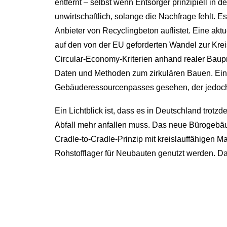
entfernt – selbst wenn Entsorger prinzipiell in 
unwirtschaftlich, solange die Nachfrage fehlt.
Anbieter von Recyclingbeton auflistet. Eine akt
auf den von der EU geforderten Wandel zur Kreis
Circular-Economy-Kriterien anhand realer Baupr
Daten und Methoden zum zirkulären Bauen. Ein z
Gebäuderessourcenpasses gesehen, der jedoch w
Ein Lichtblick ist, dass es in Deutschland trot
Abfall mehr anfallen muss. Das neue Bürogebäud
Cradle-to-Cradle-Prinzip mit kreislauffähigen 
Rohstofflager für Neubauten genutzt werden. Das i