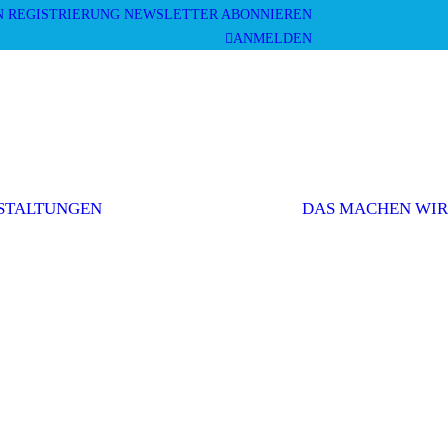
N
REGISTRIERUNG
NEWSLETTER ABONNIEREN
ANMELDEN
Mitgliederversammlung
Veranstaltungen
und Workshops
STALTUNGEN
DAS MACHEN WIR
Sonstige
Veranstaltungen