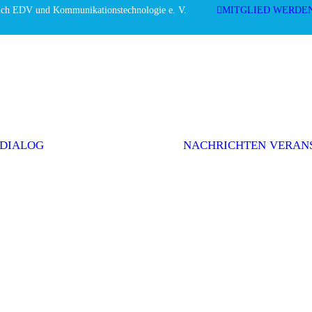
ich EDV und Kommunikationstechnologie e. V.
MITGLIED WERDE
Editorial
Interviews
Einwurf
Themenserie
Initiativen &
Positionen
 DIALOG
NACHRICHTEN
VERAN
Politik
Weitere Themen
AGEV im
Dialog
abonnieren