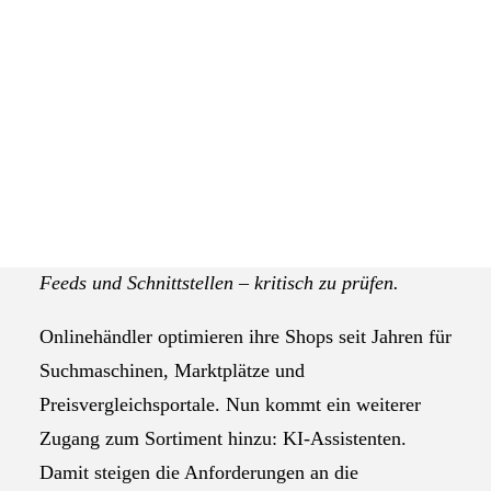
Das Selbstverständnis der AGEV
KI-Assistenten verändern die
Bildquelle:
Produktsuche. Sie können sie
pixabay.com
unterstützen, Anforderungen aus natürlicher
Sprache ableiten und Angebote für Nutzer
vorsortieren. Händler sollten das zum Anlass
nehmen, die eigene Datenqualität – Produktdaten,
Feeds und Schnittstellen – kritisch zu prüfen.
Onlinehändler optimieren ihre Shops seit Jahren für
Suchmaschinen, Marktplätze und
Preisvergleichsportale. Nun kommt ein weiterer
Zugang zum Sortiment hinzu: KI-Assistenten.
Damit steigen die Anforderungen an die