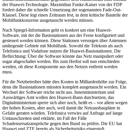
der Huawei-Technologie. Maximilian Funke-Kaiser von der FDP
fordert daher die schnelle Umsetzung der sogenannten Fade-Out-
Klausel. Diese legt einen Zeitraum fest, in dem kritische Bauteile der
Mobilfunkkonzerne ausgetauscht werden müssen.
Nach Spiegel-Information geht es konkret um eine Huawei-
Software, mit der die Basisstationen aus der Ferne konfiguriert und
gesteuert werden können. Diese Stationen versorgen über Antennen
umliegende Gebiete mit Mobilfunk. Sowohl die Telekom als auch
Telefonica und Vodafone nutzen die Huawei-Basisstationen. Die
Befürchtung: Über die Software könnte das Netz manipuliert oder
sogar abgeschaltet werden. Bis zum Herbst soll nun entschieden
werden, ob diese Komponente aus den Netzen entfernt werden
muss.
Für die Netzbetreiber hätte dies Kosten in Milliardenhöhe zur Folge,
denn die Basisstationen müssten komplett ausgetauscht werden. Ein
Wechsel der Software reiche nicht aus. Innenministerium und
Auswärtiges Amt wollen den Huawei-Bann durchsetzen, das
Digitalministerium sperre sich aber noch, heißt es – vor allem wegen
der hohen Kosten, aber auch, weil damit die Netzausbaupläne in
Gefahr geraten würden. Telefonica verwies auf Anfrage auf lange
Umtauschzeiten und erklärte, im Fall der Fälle
Schadensersatzansprüche gegen den Bund zu prüfen. Die EU hat
Huawei und ZTE bereits als Sicherheitsrisiko eingestuft.