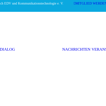
ich EDV und Kommunikationstechnologie e. V.
MITGLIED WERDE
Editorial
Interviews
Einwurf
Themenserie
Initiativen &
Positionen
 DIALOG
NACHRICHTEN
VERAN
Politik
Weitere Themen
AGEV im
Dialog
abonnieren