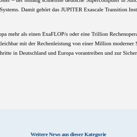
ster – der bislang schnellste deutsche Supercomputer in Jüli
ystems. Damit gehört das JUPITER Exascale Transition Instr
opa mehr als einen ExaFLOP/s oder eine Trillion Rechenopera
rgleichbar mit der Rechenleistung von einer Million moderner 
itte in Deutschland und Europa vorantreiben und zur Sicher
Weitere News aus dieser Kategorie