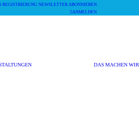
N
REGISTRIERUNG
NEWSLETTER ABONNIEREN
ANMELDEN
Mitgliederversammlung
Veranstaltungen
und Workshops
STALTUNGEN
DAS MACHEN WIR
Sonstige
Veranstaltungen