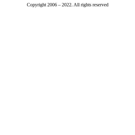
Copyright 2006 – 2022. All rights reserved
Mitgliederbereich
Mitgliedsnummer oder E-Mail
Passwort
Only fill in if you are not human