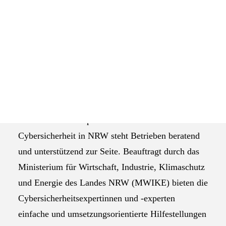
für Cybersicherheit in NRW, unterstützt über die
Das Selbstverständnis der AGEV
Aktion „Tür zu im Netz“ insbesondere kleine und
mittlere Betriebe in NRW bei der digitalen
Selbstverteidigung. Die Aktion ist kostenfrei.
Digitale Sicherheit muss keine
Bildquelle:
pixabay.com
Raketenwissenschaft sein. Bereits
kleine Maßnahmen können eine große Wirkung
erzielen. Das Kompetenzzentrum für
Cybersicherheit in NRW steht Betrieben beratend
und unterstützend zur Seite. Beauftragt durch das
Ministerium für Wirtschaft, Industrie, Klimaschutz
und Energie des Landes NRW (MWIKE) bieten die
Cybersicherheitsexpertinnen und -experten
einfache und umsetzungsorientierte Hilfestellungen