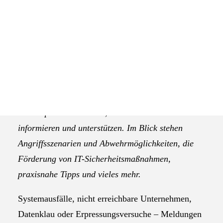
IT-Sicherheitstag NRW –
Irgendwann trifft es einen!
Der IT-Sicherheitstag NRW am 30. November in
Köln, bei dem die AGEV traditionell als
Medienpartner dabei ist, will Unternehmen
informieren und unterstützen. Im Blick stehen
Angriffsszenarien und Abwehrmöglichkeiten, die
Förderung von IT-Sicherheitsmaßnahmen,
praxisnahe Tipps und vieles mehr.
Systemausfälle, nicht erreichbare Unternehmen,
Datenklau oder Erpressungsversuche – Meldungen