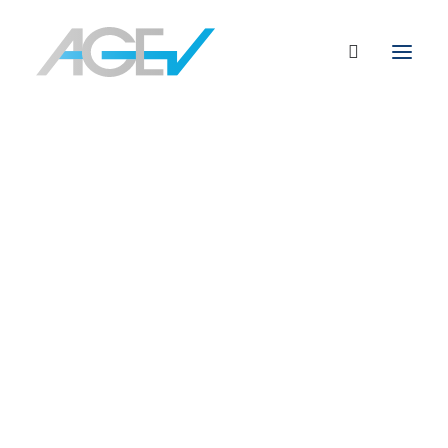
Editorial
Interviews
Einwurf
Themenserie
Initiativen & Positionen
Politik
Weitere Themen
AGEV im Dialog abonnieren
Mitgliederversammlung
Veranstaltungen und Workshops
Sonstige Veranstaltungen
Initiativen & Positionen
Das Selbstverständnis der AGEV