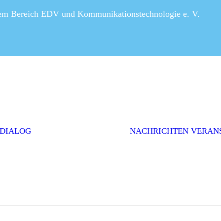
dem Bereich EDV und Kommunikationstechnologie e. V.
Editorial
Interviews
Einwurf
Themenserie
Initiativen &
Positionen
 DIALOG
NACHRICHTEN
VERAN
Politik
Weitere Themen
AGEV im
Dialog
abonnieren