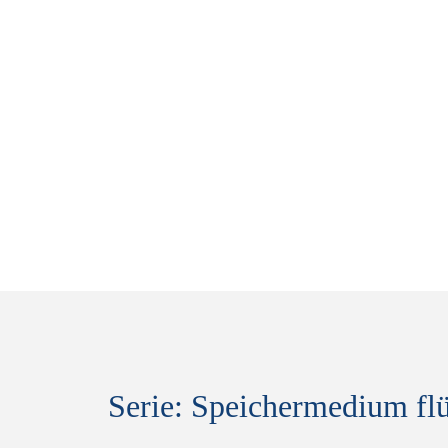
Home
AGEV im Dialog
Themenserie
Serie: Speichermedium flü